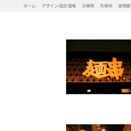
ホーム
デザイン/設計価格
洋事例
和事例
食物販